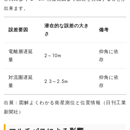
出来ます。
潜在的な誤差の大き
誤差要因
備考
さ
電離層遅延
仰角に依
2～10m
量
存
対流圏遅延
仰角に依
2.3～2.5m
量
存
出展：図解よくわかる衛星測位と位置情報（日刊工業
新聞社）