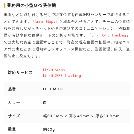
業務用の小型GPS受信機
車両などに取り付けるだけで現在位置を内蔵GPSセンサーで取得するこ
とができます。「
Linkit Maps
」と組み合わせることで、チームの位置情
報を共有しながらチャットや音声通話でのコミュニケーション、移動履
歴から効率的な移動ルートの分析が可能です。「
Linkit GPS Tracking
」
では大切な資産に設置することで、資産の現在位置の把握や、指定エリ
ア外に出たときに通知するジオフェンス機能など、位置管理、紛失・盗
難防止に役立ちます。
Linkit Maps
対応サービス
Linkit GPS Tracking
品番
LU1CM013
カラー
白
サイズ
幅83.1mm × 高さ49mm × 厚さ13.8mm
重量
約63g