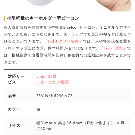
小型軽量のキーホルダー型ビーコン
個人識別情報を発信する小型軽量Bluetoothビーコン。ミニマルなデザイ
ンでどんな装いにもなじみます。ストラップで社員証や鞄などに取り付
けることができます。「
Linkit エリア探索
」では、人や物の現在位置を
フロアマップ上に表示。探す時間がゼロになります。「
Linkit 勤怠
」で
は非接触自動で出退勤時間を記録し客観的な出退勤記録を残すことがで
きます。
対応サー
Linkit 勤怠
ビス
Linkit エリア探索
品番
FBV-NKH52W-ACS
カラー
白
幅31mm × 高さ35.6mm（Dカン含まず） × 厚
サイズ
さ10mm