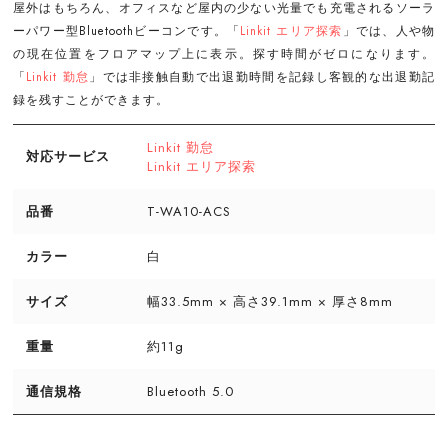
屋外はもちろん、オフィスなど屋内の少ない光量でも充電されるソーラ
ーパワー型Bluetoothビーコンです。「
Linkit エリア探索
」では、人や物
の現在位置をフロアマップ上に表示。探す時間がゼロになります。
「
Linkit 勤怠
」では非接触自動で出退勤時間を記録し客観的な出退勤記
録を残すことができます。
Linkit 勤怠
対応サービス
Linkit エリア探索
品番
T-WA10-ACS
カラー
白
サイズ
幅33.5mm × 高さ39.1mm × 厚さ8mm
重量
約11g
通信規格
Bluetooth 5.0