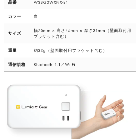
品番
WSSG3WXNX-B1
カラー
白
幅75mm × 高さ45mm × 厚さ21mm（壁面取付用
サイズ
ブラケット含む）
重量
約33g（壁面取付用ブラケット含む）
通信規格
Bluetooth 4.1／Wi-Fi