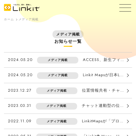
ホーム
メディア掲載
メディア掲載
お知らせ一覧
2024.05.20
ACCESS、新生フィナンシャルへ生成AI技術を活用した「社内業務効率化チャットボット」のプロトタイプを開発・提供
メディア掲載
2024.05.20
Linkit Mapsが日本LPガス協会「LPガス物流の現状と今後の在り方に関する調査」報告書に掲載されました。
メディア掲載
2023.12.27
位置情報共有・チャットアプリ「Linkit® Maps」が、総務省が推進する「公共安全LTE」の実証試験用アプリに採択
メディア掲載
2023.03.31
チャット連動型の位置情報管理サービス「Linkit® Maps」が、 デジタル庁の「防災DXサービスマップ」に地方自治体の応急対応に有用なサービスとして掲載
メディア掲載
2022.11.09
LinkitMapsが「プロパン・ブタンニュース」にて紹介されました
メディア掲載