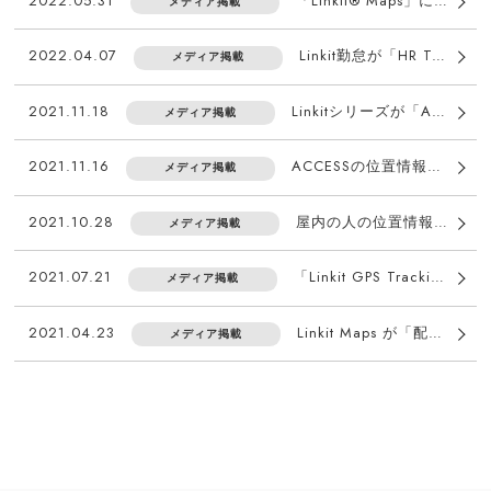
2022.05.31
「Linkit® Maps」に 「Linkit® 防災速報」機能を追加
メディア掲載
2022.04.07
Linkit勤怠が「HR Techガイド」にて紹介されました
メディア掲載
2021.11.18
Linkitシリーズが「ASPIC IoT・AI・クラウドアワード2021」の2部門で受賞
メディア掲載
2021.11.16
ACCESSの位置情報管理クラウドサービス「Linkit® GPS Tracking」とグルーヴノーツのクラウドプラットフォーム「MAGELLAN BLOCKS」が連携
メディア掲載
2021.10.28
屋内の人の位置情報・移動履歴を管理する「Linkit® エリア探索」に「レンタルプラン」を追加、10月28日より提供開始
メディア掲載
2021.07.21
「Linkit GPS Tracking / Linkit Maps / Linkit エリア探索」が、ICTサプライヤーのためのビジネスチャンス発見マガジン「PC-Webzin」で紹介されました。
メディア掲載
2021.04.23
Linkit Maps が「配電業務のＤＸ強化」として電気新聞にて紹介されました
メディア掲載