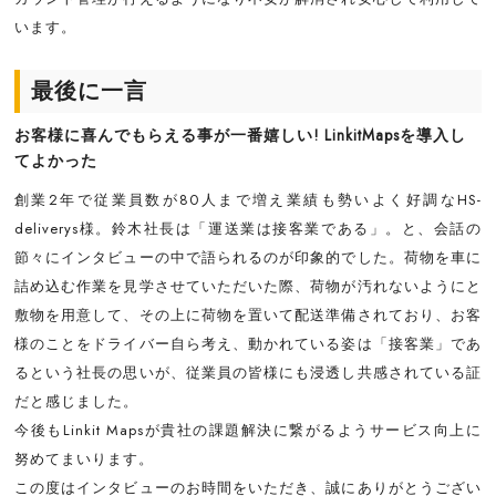
います。
最後に一言
お客様に喜んでもらえる事が一番嬉しい! LinkitMapsを導入し
てよかった
創業2年で従業員数が80人まで増え業績も勢いよく好調なHS-
deliverys様。鈴木社長は「運送業は接客業である」。と、会話の
節々にインタビューの中で語られるのが印象的でした。荷物を車に
詰め込む作業を見学させていただいた際、荷物が汚れないようにと
敷物を用意して、その上に荷物を置いて配送準備されており、お客
様のことをドライバー自ら考え、動かれている姿は「接客業」であ
るという社長の思いが、従業員の皆様にも浸透し共感されている証
だと感じました。
今後もLinkit Mapsが貴社の課題解決に繋がるようサービス向上に
努めてまいります。
この度はインタビューのお時間をいただき、誠にありがとうござい